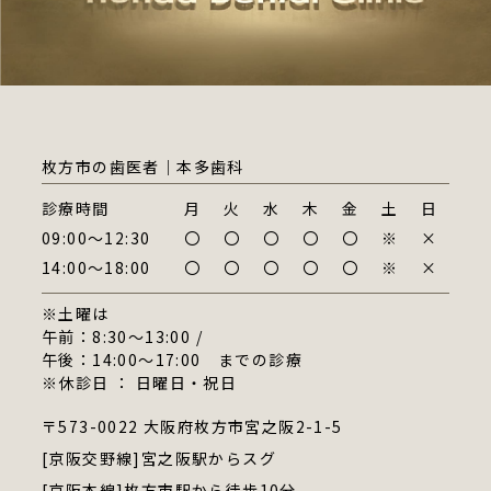
枚方市の歯医者｜本多歯科
診療時間
月
火
水
木
金
土
日
09:00～12:30
〇
〇
〇
〇
〇
※
×
14:00～18:00
〇
〇
〇
〇
〇
※
×
※土曜は
午前：8:30～13:00 /
午後：14:00～17:00 までの診療
※休診日 ： 日曜日・祝日
〒573-0022 大阪府枚方市宮之阪2-1-5
[京阪交野線]宮之阪駅からスグ
[京阪本線]枚方市駅から徒歩10分